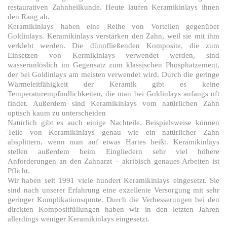
restaurativen Zahnheilkunde. Heute laufen Keramikinlays ihnen
den Rang ab.
Keramikinlays haben eine Reihe von Vorteilen gegenüber
Goldinlays. Keramikinlays verstärken den Zahn, weil sie mit ihm
verklebt werden. Die dünnfließenden Komposite, die zum
Einsetzen von Kermikinlays verwendet werden, sind
wasserunlöslich im Gegensatz zum klassischen Phosphatzement,
der bei Goldinlays am meisten verwendet wird. Durch die geringe
Wärmeleitfähigkeit der Keramik gibt es keine
Temperaturempfindlichkeiten, die man bei Goldinlays anfangs oft
findet. Außerdem sind Keramikinlays vom natürlichen Zahn
optisch kaum zu unterscheiden
Natürlich gibt es auch einige Nachteile. Beispielsweise können
Teile von Keramikinlays genau wie ein natürlicher Zahn
absplittern, wenn man auf etwas Hartes beißt. Keramikinlays
stellen außerdem beim Eingliedern sehr viel höhere
Anforderungen an den Zahnarzt – akribisch genaues Arbeiten ist
Pflicht.
Wir haben seit 1991 viele hundert Keramikinlays eingesetzt. Sie
sind nach unserer Erfahrung eine exzellente Versorgung mit sehr
geringer Komplikationsquote. Durch die Verbesserungen bei den
direkten Kompositfüllungen haben wir in den letzten Jahren
allerdings weniger Keramikinlays eingesetzt.